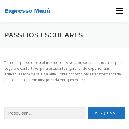
Pular
para
Menu
o
conteúdo
FUNCIONALIDADES
QUEM SOMOS
SERVIÇOS
PASSEIOS ESCOLARES
CONTATO
Torne os passeios escolares inesquecíveis, proporcionamos transporte
seguro e confortável para estudantes, garantindo experiências
educativas fora da sala de aula. Conte conosco para transformar cada
passeio escolar em uma jornada enriquecedora.
Pesquisar
por: