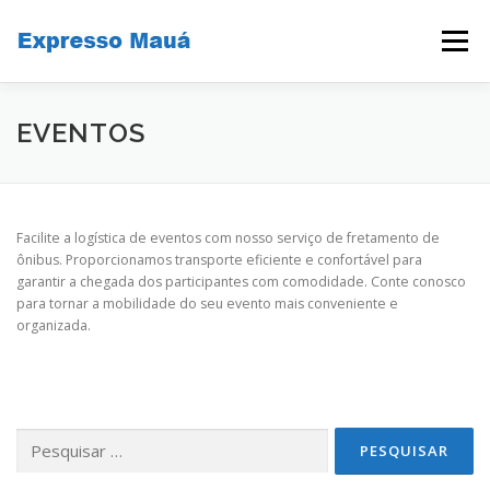
Pular
para
Menu
o
conteúdo
FUNCIONALIDADES
QUEM SOMOS
SERVIÇOS
EVENTOS
CONTATO
Facilite a logística de eventos com nosso serviço de fretamento de
ônibus. Proporcionamos transporte eficiente e confortável para
garantir a chegada dos participantes com comodidade. Conte conosco
para tornar a mobilidade do seu evento mais conveniente e
organizada.
Pesquisar
por: